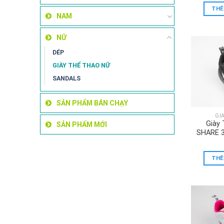
THÊ
NAM
NỮ
DÉP
GIÀY THỂ THAO NỮ
SANDALS
SẢN PHẨM BÁN CHẠY
GI
Giày
SẢN PHẨM MỚI
SHARE 
THÊ