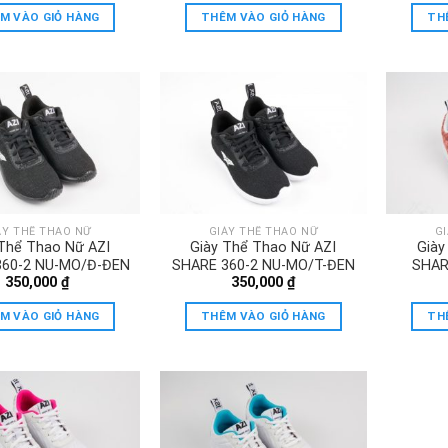
M VÀO GIỎ HÀNG
THÊM VÀO GIỎ HÀNG
TH
ÀY THỂ THAO NỮ
GIÀY THỂ THAO NỮ
G
 Thể Thao Nữ AZI
Giày Thể Thao Nữ AZI
Giày
360-2 NU-MO/Đ-ĐEN
SHARE 360-2 NU-MO/T-ĐEN
SHAR
350,000
₫
350,000
₫
M VÀO GIỎ HÀNG
THÊM VÀO GIỎ HÀNG
TH