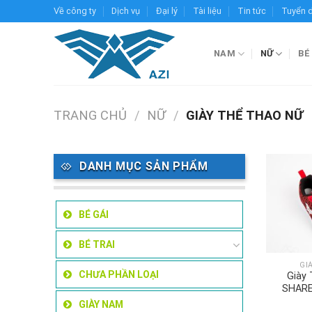
Skip
Về công ty
Dịch vụ
Đại lý
Tài liệu
Tin tức
Tuyển 
to
content
NAM
NỮ
BÉ
TRANG CHỦ
/
NỮ
/
GIÀY THỂ THAO NỮ
DANH MỤC SẢN PHẨM
BÉ GÁI
BÉ TRAI
GI
CHƯA PHẦN LOẠI
Giày
SHARE
GIÀY NAM