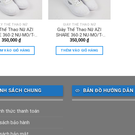
ÀY THỂ THAO NỮ
GIÀY THỂ THAO NỮ
 Thể Thao Nữ AZI
Giày Thể Thao Nữ AZI
 360-2 NU-MO/T-
SHARE 360-2 NU-MO/T-
350,000
₫
350,000
₫
TRANGHONG
TRANGXANH
M VÀO GIỎ HÀNG
THÊM VÀO GIỎ HÀNG
ÍNH SÁCH CHUNG
BẢN ĐỒ HƯỚNG DẪN
nh thức thanh toán
 sách bảo hành
 sách bảo mật