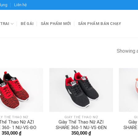
dụng
Liên hệ
 TRAI
BÉ GÁI
SẢN PHẨM MỚI
SẢN PHẨM BÁN CHẠY
Showing a
ÀY THỂ THAO NỮ
GIÀY THỂ THAO NỮ
G
 Thể Thao Nữ AZI
Giày Thể Thao Nữ AZI
Giày
 360- 1 NU-VS-ĐO
SHARE 360-1 NU-VS-ĐEN
SHARE
350,000
₫
350,000
₫