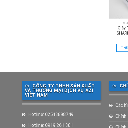
GI
Giày
SHARE
THÊ
CÔNG TY TNHH SẢN XUẤT
CH
VÀ THƯƠNG MẠI DỊCH VỤ AZI
VIỆT NAM
Các hì
Hotline: 02513898749
Chính
Hotline: 0919 261 381
Chính