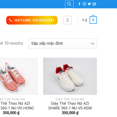
0
0
₫
HOTLINE: 0919261381
ll 10 results
IÀY THỂ THAO NỮ
GIÀY THỂ THAO NỮ
 Thể Thao Nữ AZI
Giày Thể Thao Nữ AZI
 360-1 NU-VS-HONG
SHARE 360-1 NU-VS-KEM
350,000
₫
350,000
₫