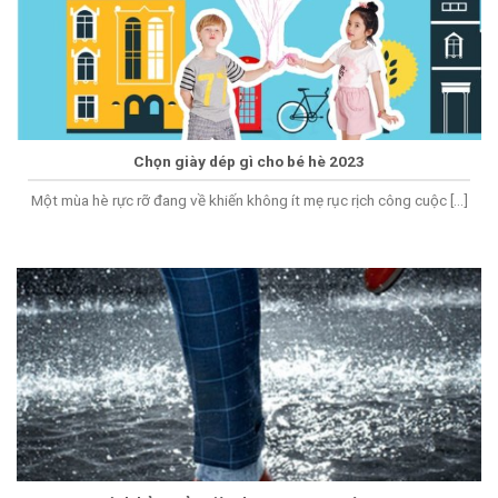
Chọn giày dép gì cho bé hè 2023
Một mùa hè rực rỡ đang về khiến không ít mẹ rục rịch công cuộc [...]