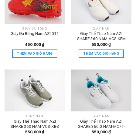
GIÀY ĐÁ BÓNG
GIÀY NAM
Giày Đá Bóng Nam AZI 011
Giày Thể Thao Nam AZI
SHARE 360 NAM-VCS-KEM
450,000
₫
550,000
₫
THÊM VÀO GIỎ HÀNG
THÊM VÀO GIỎ HÀNG
GIÀY NAM
GIÀY NAM
Giày Thể Thao Nam AZI
Giày Thể Thao Nam AZI
SHARE 360 NAM-VCS-XBĐ
SHARE 360-2 NAM-MO/T-
TRANGXANH
550,000
₫
550,000
₫