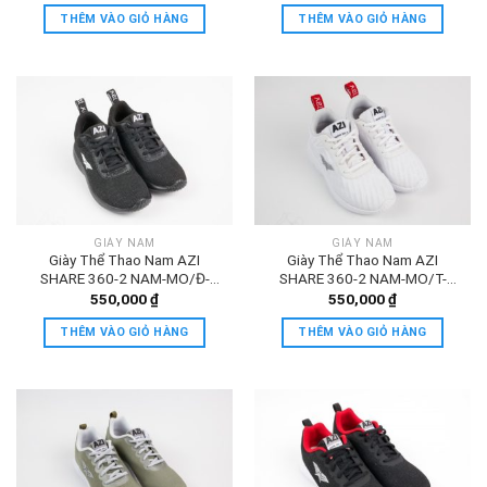
THÊM VÀO GIỎ HÀNG
THÊM VÀO GIỎ HÀNG
GIÀY NAM
GIÀY NAM
Giày Thể Thao Nam AZI
Giày Thể Thao Nam AZI
SHARE 360-2 NAM-MO/Đ-
SHARE 360-2 NAM-MO/T-
ĐEN
TRANG
550,000
₫
550,000
₫
THÊM VÀO GIỎ HÀNG
THÊM VÀO GIỎ HÀNG