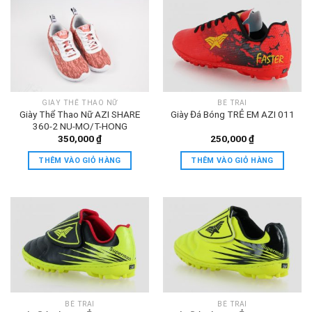
GIÀY THỂ THAO NỮ
BÉ TRAI
Giày Thể Thao Nữ AZI SHARE
Giày Đá Bóng TRẺ EM AZI 011
360-2 NU-MO/T-HONG
350,000
₫
250,000
₫
THÊM VÀO GIỎ HÀNG
THÊM VÀO GIỎ HÀNG
BÉ TRAI
BÉ TRAI