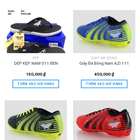
DÉP
GIÀY ĐÁ BÓNG
DÉP KẸP NAM 011 ĐEN
Giày Đá Bóng Nam AZI 111
150,000
₫
450,000
₫
THÊM VÀO GIỎ HÀNG
THÊM VÀO GIỎ HÀNG