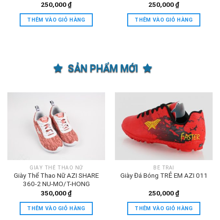
250,000
₫
250,000
₫
THÊM VÀO GIỎ HÀNG
THÊM VÀO GIỎ HÀNG
SẢN PHẨM MỚI
GIÀY THỂ THAO NỮ
BÉ TRAI
Giày Thể Thao Nữ AZI SHARE
Giày Đá Bóng TRẺ EM AZI 011
360-2 NU-MO/T-HONG
350,000
₫
250,000
₫
THÊM VÀO GIỎ HÀNG
THÊM VÀO GIỎ HÀNG