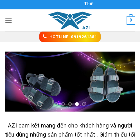
Skip
Thiết kế web Biên Hòa
to
content
0
HOTLINE: 0919261381
AZI cam kết mang đến cho khách hàng và người
tiêu dùng những sản phẩm tốt nhất . Giảm thiểu tối