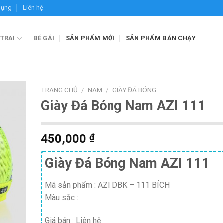
dụng
Liên hệ
 TRAI
BÉ GÁI
SẢN PHẨM MỚI
SẢN PHẨM BÁN CHẠY
TRANG CHỦ
/
NAM
/
GIÀY ĐÁ BÓNG
Giày Đá Bóng Nam AZI 111
450,000
₫
Giày Đá Bóng Nam AZI 111
Mã sản phẩm :
AZI DBK – 111 BÍCH
Màu sắc :
Giá bán :
Liên hệ