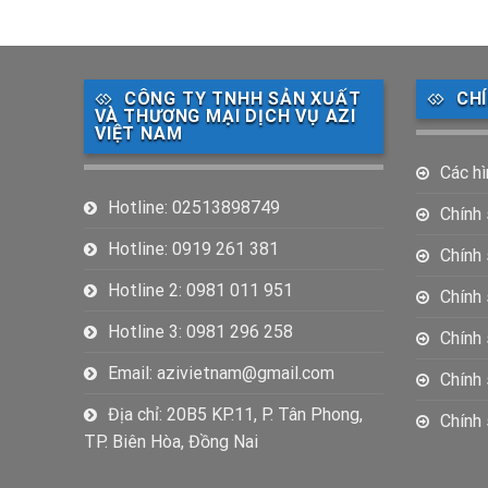
CÔNG TY TNHH SẢN XUẤT
CH
VÀ THƯƠNG MẠI DỊCH VỤ AZI
VIỆT NAM
Các hì
Hotline: 02513898749
Chính
Hotline: 0919 261 381
Chính
Hotline 2: 0981 011 951
Chính 
Hotline 3: 0981 296 258
Chính
Email: azivietnam@gmail.com
Chính 
Địa chỉ: 20B5 KP.11, P. Tân Phong,
Chính
TP. Biên Hòa, Đồng Nai