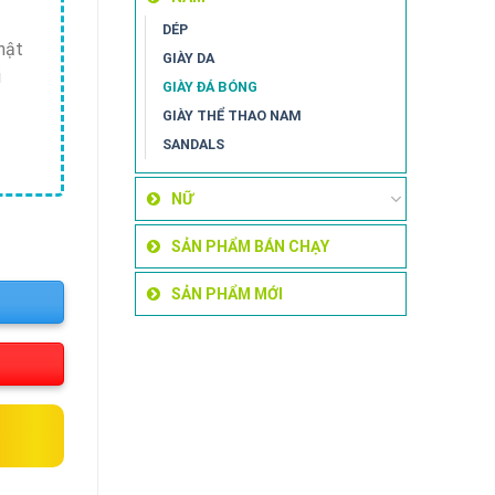
DÉP
hật
GIÀY DA
i
GIÀY ĐÁ BÓNG
GIÀY THỂ THAO NAM
SANDALS
NỮ
SẢN PHẨM BÁN CHẠY
SẢN PHẨM MỚI