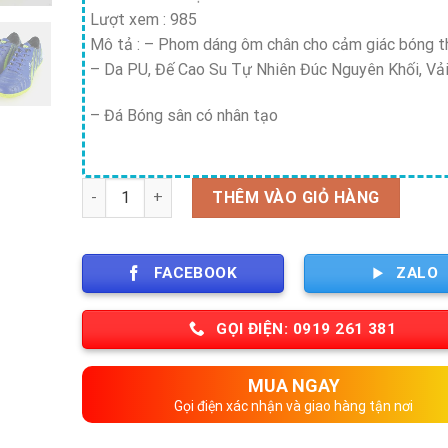
Lượt xem : 985
Mô tả : – Phom dáng ôm chân cho cảm giác bóng t
– Da PU, Đế Cao Su Tự Nhiên Đúc Nguyên Khối, Vả
– Đá Bóng sân có nhân tạo
Số lượng
THÊM VÀO GIỎ HÀNG
FACEBOOK
ZALO
GỌI ĐIỆN: 0919 261 381
MUA NGAY
Gọi điện xác nhận và giao hàng tận nơi