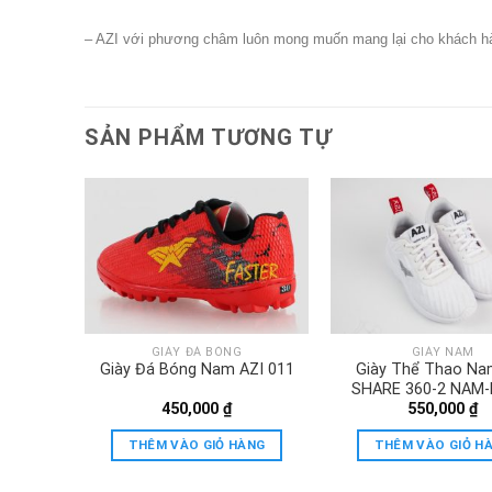
– AZI với phương châm luôn mong muốn mang lại cho khách hàn
SẢN PHẨM TƯƠNG TỰ
GIÀY ĐÁ BÓNG
GIÀY NAM
m AZI
Giày Đá Bóng Nam AZI 011
Giày Thể Thao Na
CS-ĐEN
SHARE 360-2 NAM-
450,000
₫
550,000
₫
TRANG
ÀNG
THÊM VÀO GIỎ HÀNG
THÊM VÀO GIỎ H