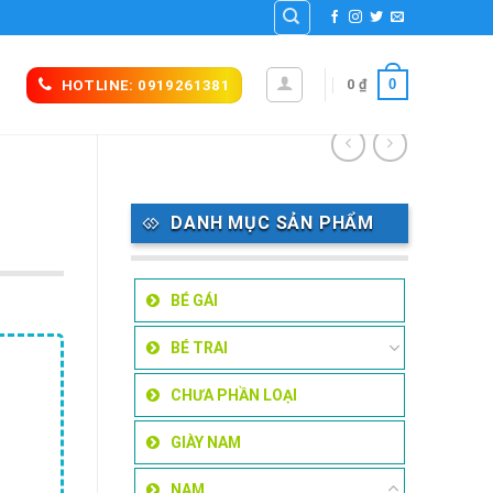
0
0
₫
HOTLINE: 0919261381
DANH MỤC SẢN PHẨM
BÉ GÁI
BÉ TRAI
CHƯA PHẦN LOẠI
GIÀY NAM
NAM