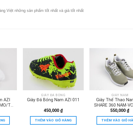
g Việt những sản phẩm tốt nhất và giá tốt nhất
GIÀY ĐÁ BÓNG
GIÀY NAM
m AZI
Giày Đá Bóng Nam AZI 011
Giày Thể Thao Na
MO/T-
SHARE 360 NAM-V
450,000
₫
550,000
₫
ÀNG
THÊM VÀO GIỎ HÀNG
THÊM VÀO GIỎ H