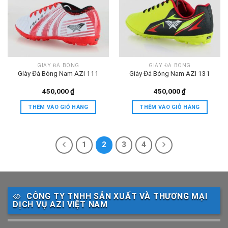
GIÀY ĐÁ BÓNG
GIÀY ĐÁ BÓNG
Giày Đá Bóng Nam AZI 111
Giày Đá Bóng Nam AZI 131
450,000
₫
450,000
₫
THÊM VÀO GIỎ HÀNG
THÊM VÀO GIỎ HÀNG
1
2
3
4
CÔNG TY TNHH SẢN XUẤT VÀ THƯƠNG MẠI
DỊCH VỤ AZI VIỆT NAM