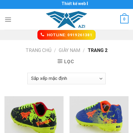
Skip
Thiết kế web Biên Hòa
to
content
0
HOTLINE: 0919261381
TRANG CHỦ
/
GIÀY NAM
/
TRANG 2
LỌC